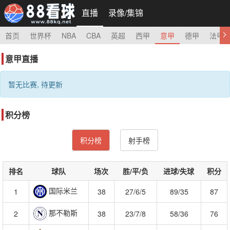
直播
录像/集锦
首页
世界杯
NBA
CBA
英超
西甲
意甲
德甲
法甲
意甲直播
暂无比赛, 待更新
积分榜
积分榜
射手榜
排名
球队
场次
胜/平/负
进球/失球
积分
国际米兰
1
38
27/6/5
89/35
87
那不勒斯
2
38
23/7/8
58/36
76