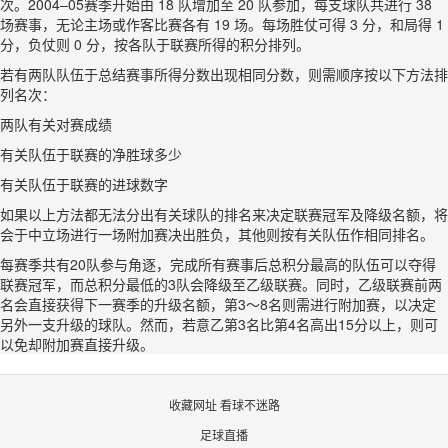
次。2004–05赛季开始由 18 队增加至 20 队参加，每支球队共进行 38
场赛事，无论主场或作客比赛各有 19 场。每场胜仗可得 3 分，和局得 1
分，负仗则 0 分，按各队于联赛所得的积分排列。
若有两队队伍于总结赛事所得分数出现相同分数，则需顺序按以下方法排
列名次：
两队有关对赛成绩
有关队伍于联赛的净胜球多少
有关队伍于联赛的进球数字
如果以上方法都无法分出有关球队的排名来决定联赛冠军及降级名额，将
会于中立场进行一场附加赛决出胜负，其他则按有关队伍作相同排名。
每赛季共有20队参与角逐，完成所有赛事后总积分最高的队伍可以夺得
联赛冠军，而总积分最低的3队会降级至乙级联赛。同时，乙级联赛前两
名会直接获得下一赛季的升级名额，第3～8名则需进行附加赛，以决定
另外一支升级的球队。然而，若意乙第3名比第4名高出15分以上，则可
以免却附加赛直接升级。
收藏网址 看球不迷路
足球直播