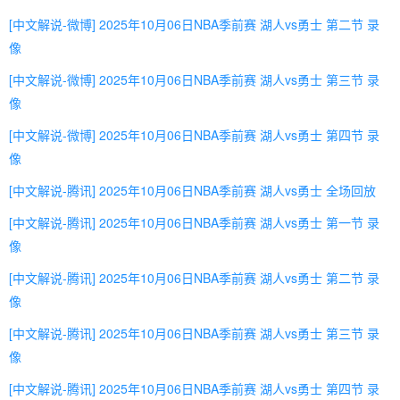
[中文解说-微博] 2025年10月06日NBA季前赛 湖人vs勇士 第二节 录
像
[中文解说-微博] 2025年10月06日NBA季前赛 湖人vs勇士 第三节 录
像
[中文解说-微博] 2025年10月06日NBA季前赛 湖人vs勇士 第四节 录
像
[中文解说-腾讯] 2025年10月06日NBA季前赛 湖人vs勇士 全场回放
[中文解说-腾讯] 2025年10月06日NBA季前赛 湖人vs勇士 第一节 录
像
[中文解说-腾讯] 2025年10月06日NBA季前赛 湖人vs勇士 第二节 录
像
[中文解说-腾讯] 2025年10月06日NBA季前赛 湖人vs勇士 第三节 录
像
[中文解说-腾讯] 2025年10月06日NBA季前赛 湖人vs勇士 第四节 录