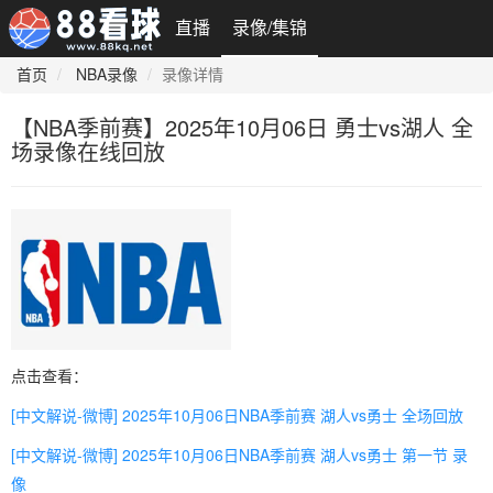
直播
录像/集锦
首页
NBA录像
录像详情
【NBA季前赛】2025年10月06日 勇士vs湖人 全
场录像在线回放
点击查看：
[中文解说-微博] 2025年10月06日NBA季前赛 湖人vs勇士 全场回放
[中文解说-微博] 2025年10月06日NBA季前赛 湖人vs勇士 第一节 录
像