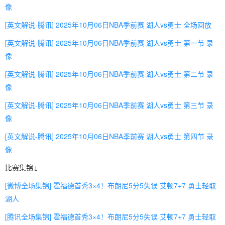
像
[英文解说-腾讯] 2025年10月06日NBA季前赛 湖人vs勇士 全场回放
[英文解说-腾讯] 2025年10月06日NBA季前赛 湖人vs勇士 第一节 录
像
[英文解说-腾讯] 2025年10月06日NBA季前赛 湖人vs勇士 第二节 录
像
[英文解说-腾讯] 2025年10月06日NBA季前赛 湖人vs勇士 第三节 录
像
[英文解说-腾讯] 2025年10月06日NBA季前赛 湖人vs勇士 第四节 录
像
比赛集锦↓
[微博全场集锦] 霍福德首秀3×4！布朗尼5分5失误 艾顿7+7 勇士轻取
湖人
[腾讯全场集锦] 霍福德首秀3×4！布朗尼5分5失误 艾顿7+7 勇士轻取