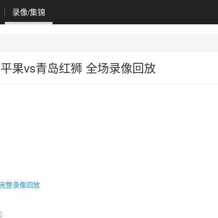
录像/集锦
广西平果vs青岛红狮 全场录像回放
狮 完整录像回放
胜