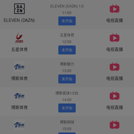
ELEVEN (DAZN) 1/2
11:00
ELEVEN (DAZN)
电视直播
未开始
五星体育
12:00
五星体育
电视直播
未开始
博斯魅力
13:00
博斯体育
电视直播
未开始
博斯高球1/2台
14:00
博斯体育
电视直播
未开始
博斯网球
15:00