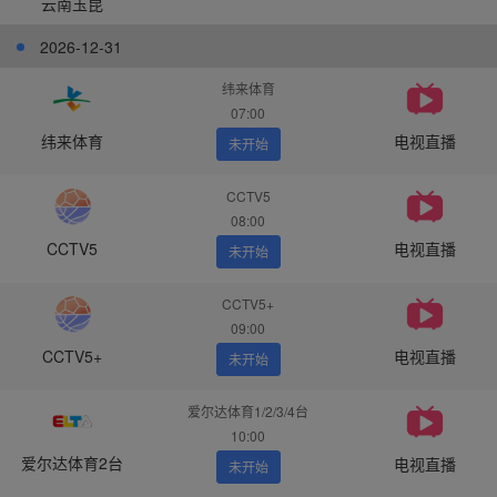
云南玉昆
2026-12-31
纬来体育
07:00
纬来体育
电视直播
未开始
CCTV5
08:00
CCTV5
电视直播
未开始
CCTV5+
09:00
CCTV5+
电视直播
未开始
爱尔达体育1/2/3/4台
10:00
爱尔达体育2台
电视直播
未开始