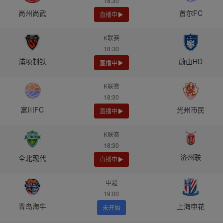
18:30
尚州尚武
首尔FC
直播中
K联赛
18:30
浦项制铁
蔚山HD
直播中
K联赛
18:30
富川FC
光州市民
直播中
K联赛
18:30
济州联
全北现代
直播中
中超
19:00
青岛海牛
上海申花
未开始