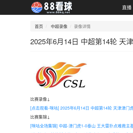
直播
首页
中超录像
录像详情
2025年6月14日 中超第14轮 
比赛录像↓
[点击观看-咪咕] 2025年6月14日 中超第14轮 天津津
比赛集锦↓
[咪咕全场集锦] 中超-津门虎1-0泰山 王大雷扑点难救