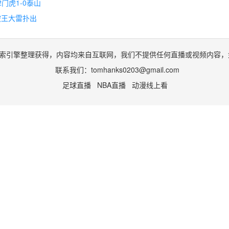
门虎1-0泰山
被王大雷扑出
索引擎整理获得，内容均来自互联网，我们不提供任何直播或视频内容，
联系我们：
tomhanks0203@gmail.com
足球直播
NBA直播
动漫线上看