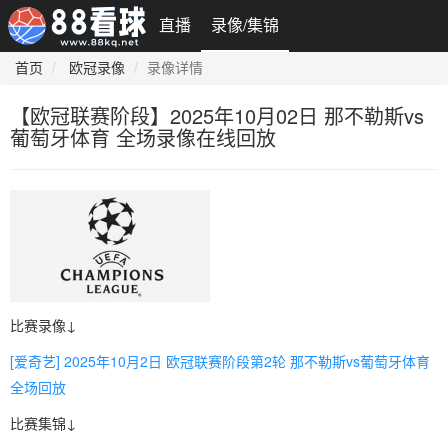
直播
录像/集锦
首页
欧冠录像
录像详情
【欧冠联赛阶段】2025年10月02日 那不勒斯vs
葡萄牙体育 全场录像在线回放
比赛录像↓
[爱奇艺] 2025年10月2日 欧冠联赛阶段第2轮 那不勒斯vs葡萄牙体育
全场回放
比赛集锦↓