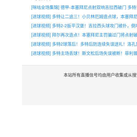
[咪咕全场集锦] 德甲-本塞拜尼点射双响吉拉西破门 多特
[进球视频] 多特让二追三！小贝林厄姆造点球，本塞拜
[进球视频] 多特2-2扳平汉堡！吉拉西头球攻门被扑，
[进球视频] 拜尔再次造点！本塞拜尼主罚骗过门将点射
[进球视频] 多特2球落后！多特后防连续失误送礼！洛
[进球视频] 多特主场丢球！斯文松后场失误被断！菲利
本站所有直播信号均由用户收集或从搜