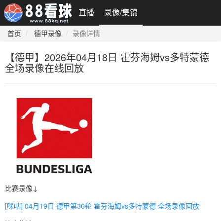
直播
录像/集锦
首页
德甲录像
录像详情
【德甲】2026年04月18日 霍芬海姆vs多特蒙德
全场录像在线回放
比赛录像↓
[咪咕] 04月19日 德甲第30轮 霍芬海姆vs多特蒙德 全场录像回放