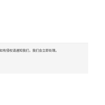
如有侵权请通知我们，我们会立即处理。