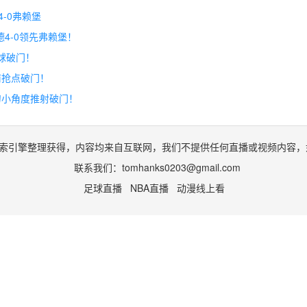
4-0弗赖堡
德4-0领先弗赖堡！
头球破门！
前抢点破门！
刀小角度推射破门！
索引擎整理获得，内容均来自互联网，我们不提供任何直播或视频内容，
联系我们：
tomhanks0203@gmail.com
足球直播
NBA直播
动漫线上看