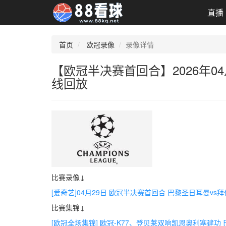
直播
首页
欧冠录像
录像详情
【欧冠半决赛首回合】2026年0
线回放
比赛录像↓
[爱奇艺]04月29日 欧冠半决赛首回合 巴黎圣日耳曼vs
比赛集锦↓
[欧冠全场集锦] 欧冠-K77、登贝莱双响凯恩奥利塞建功 