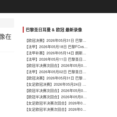
巴黎圣日耳曼 & 欧冠 最新录像
录像在
【欧冠决赛】2026年05月31日 巴黎圣日耳曼vs阿森纳 全场录像在线回放
【法甲】2026年05月18日 巴黎FCvs巴黎圣日耳曼 全场录像在线回放
【法甲补赛】2026年05月14日 朗斯vs巴黎圣日耳曼 全场录像在线回放
【法甲】2026年05月11日 巴黎圣日耳曼vs布雷斯特 全场录像在线回放
【欧冠半决赛次回合】2026年05月07日 拜仁慕尼黑vs巴黎圣日耳曼 全场录像在线回放
【法甲】2026年05月02日 巴黎圣日耳曼vs洛里昂 全场录像在线回放
【欧冠决赛】2026年05月31日 巴黎圣日耳曼vs阿森纳 全场录像在线回放
【女足欧冠决赛】2026年05月24日 里昂女足vs巴塞罗那女足 全场录像在线回放
【欧冠半决赛次回合】2026年05月07日 拜仁慕尼黑vs巴黎圣日耳曼 全场录像在线回放
【欧冠半决赛次回合】2026年05月06日 阿森纳vs马德里竞技 全场录像在线回放
【女足欧冠半决赛次回合】2026年05月03日 巴塞罗那女足vs拜仁慕尼黑女足 全场录像在线回放
【女足欧冠半决赛次回合】2026年05月02日 里昂女足vs阿森纳女足 全场录像在线回放