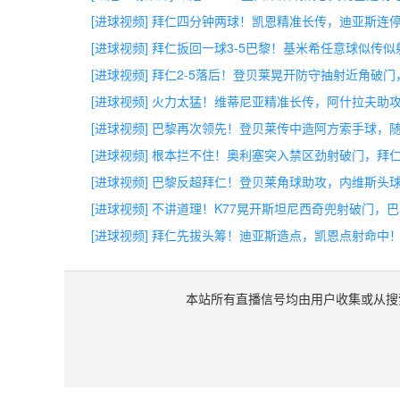
[进球视频] 拜仁四分钟两球！凯恩精准长传，迪亚斯连
[进球视频] 拜仁扳回一球3-5巴黎！基米希任意球似传
[进球视频] 拜仁2-5落后！登贝莱晃开防守抽射近角破
[进球视频] 火力太猛！维蒂尼亚精准长传，阿什拉夫助攻
[进球视频] 巴黎再次领先！登贝莱传中造阿方索手球，
[进球视频] 根本拦不住！奥利塞突入禁区劲射破门，拜仁
[进球视频] 巴黎反超拜仁！登贝莱角球助攻，内维斯头
[进球视频] 不讲道理！K77晃开斯坦尼西奇兜射破门，
[进球视频] 拜仁先拔头筹！迪亚斯造点，凯恩点射命中
本站所有直播信号均由用户收集或从搜