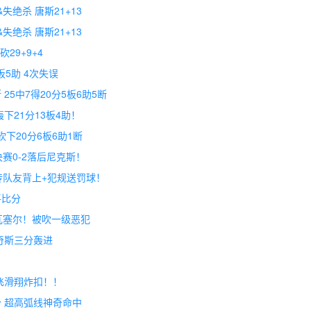
失绝杀 唐斯21+13
失绝杀 唐斯21+13
29+9+4
板5助 4次失误
5中7得20分5板6助5断
下21分13板4助！
砍下20分6板6助1断
赛0-2落后尼克斯！
传队友背上+犯规送罚球！
平比分
倒瓦塞尔！被吹一级恶犯
奇斯三分轰进
！
起飞滑翔炸扣！！
分 超高弧线神奇命中