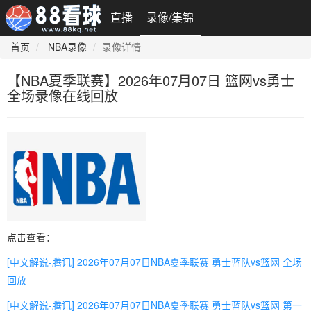
直播
录像/集锦
首页
NBA录像
录像详情
【NBA夏季联赛】2026年07月07日 篮网vs勇士
全场录像在线回放
点击查看：
[中文解说-腾讯] 2026年07月07日NBA夏季联赛 勇士蓝队vs篮网 全场
回放
[中文解说-腾讯] 2026年07月07日NBA夏季联赛 勇士蓝队vs篮网 第一