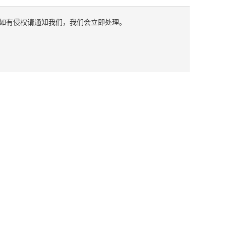
如有侵权请通知我们，我们会立即处理。