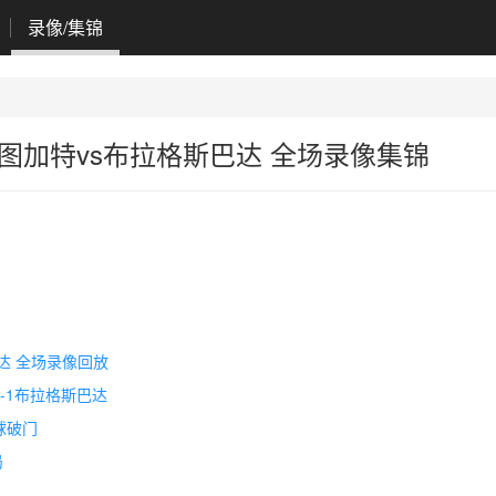
录像/集锦
 斯图加特vs布拉格斯巴达 全场录像集锦
巴达 全场录像回放
-1布拉格斯巴达
球破门
局