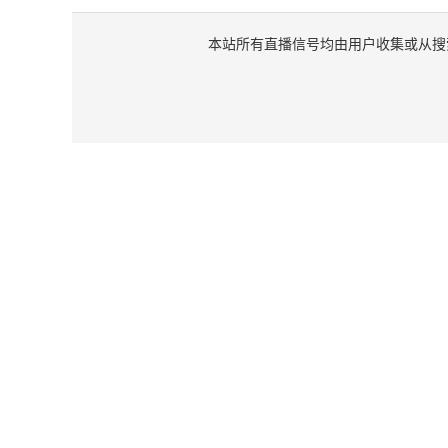
本站所有直播信号均由用户收集或从搜