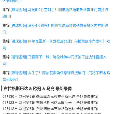
区低射破门！
集锦
[进球视频] 马竞5-0打花对手！利诺边路送助攻科雷亚门前抢点
破门！
集锦
[进球视频] 马竞4-0领先！略伦特送助攻格列兹曼禁区内推射破
门！
集锦
[进球视频] 阿尔瓦雷斯一条龙推进分球！前插禁区小角度打门双
响！
集锦
[进球视频] 马竞再下一城！略伦特传中门将被干扰皮球直接入
网！
集锦
[进球视频] 太牛了！阿尔瓦雷斯任意球直接破门！门将呆若木鸡
毫无反应！
布拉格斯巴达 & 欧冠 & 马竞 最新录像
01月30日 欧冠第8轮 勒沃库森vs布拉格斯巴达 全场录像集锦
01月23日 欧冠第7轮 布拉格斯巴达vs国际米兰 全场录像集锦
12月12日 欧冠第6轮 费耶诺德vs布拉格斯巴达 全场录像集锦