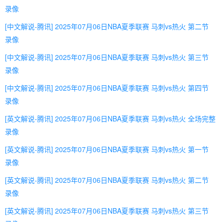
录像
[中文解说-腾讯] 2025年07月06日NBA夏季联赛 马刺vs热火 第二节
录像
[中文解说-腾讯] 2025年07月06日NBA夏季联赛 马刺vs热火 第三节
录像
[中文解说-腾讯] 2025年07月06日NBA夏季联赛 马刺vs热火 第四节
录像
[英文解说-腾讯] 2025年07月06日NBA夏季联赛 马刺vs热火 全场完整
录像
[英文解说-腾讯] 2025年07月06日NBA夏季联赛 马刺vs热火 第一节
录像
[英文解说-腾讯] 2025年07月06日NBA夏季联赛 马刺vs热火 第二节
录像
[英文解说-腾讯] 2025年07月06日NBA夏季联赛 马刺vs热火 第三节