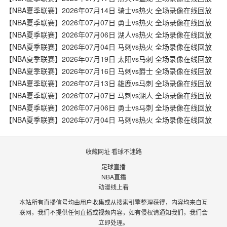
【NBA夏季联赛】2026年07月14日 骑士vs热火 全场录像在线回放
【NBA夏季联赛】2026年07月07日 勇士vs热火 全场录像在线回放
【NBA夏季联赛】2026年07月06日 湖人vs热火 全场录像在线回放
【NBA夏季联赛】2026年07月04日 马刺vs热火 全场录像在线回放
【NBA夏季联赛】2026年07月19日 太阳vs马刺 全场录像在线回放
【NBA夏季联赛】2026年07月16日 马刺vs爵士 全场录像在线回放
【NBA夏季联赛】2026年07月13日 雄鹿vs马刺 全场录像在线回放
【NBA夏季联赛】2026年07月07日 马刺vs湖人 全场录像在线回放
【NBA夏季联赛】2026年07月06日 勇士vs马刺 全场录像在线回放
【NBA夏季联赛】2026年07月04日 马刺vs热火 全场录像在线回放
收藏网址 看球不迷路
足球直播
NBA直播
动漫线上看
本站所有直播信号均由用户收集或从搜索引擎整理获得，内容均来自互
联网，我们不提供任何直播或视频内容，如有侵权请通知我们，我们会
立即处理。