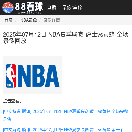
直播
录像/集锦
首页
NBA录像
录像详情
2025年07月12日 NBA夏季联赛 爵士vs黄蜂 全场
录像回放
点击查看：
[中文解说-腾讯] 2025年07月12日NBA夏季联赛 爵士vs黄蜂 全场完整
录像
[中文解说-腾讯] 2025年07月12日NBA夏季联赛 爵士vs黄蜂 第一节