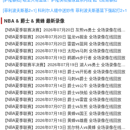
[菲利波夫斯基2+1] 科利尔人缝中送妙传 菲利波夫斯基篮下强起打2+1
NBA & 爵士 & 黄蜂 最新录像
【NBA夏季联赛决赛】2026年07月20日 灰熊vs勇士 全场录像在线回放
【NBA夏季联赛】2026年07月20日 猛龙vs掘金 全场录像在线回放
【NBA夏季联赛】2026年07月20日 雷霆vs篮网 全场录像在线回放
【NBA夏季联赛】2026年07月19日 太阳vs马刺 全场录像在线回放
【NBA夏季联赛】2026年07月19日 鹈鹕vs步行者 全场录像在线回放
【NBA夏季联赛半决赛】2026年07月19日 湖人vs勇士 全场录像在线回放
【NBA夏季联赛】2026年07月18日 爵士vs开拓者 全场录像在线回放
【NBA夏季联赛】2026年07月16日 马刺vs爵士 全场录像在线回放
【NBA夏季联赛】2026年07月14日 爵士vs公牛 全场录像在线回放
【NBA夏季联赛】2026年07月13日 爵士vs快船 全场录像在线回放
【NBA夏季联赛】2026年07月08日 爵士vs雷霆 全场录像在线回放
【NBA夏季联赛】2026年07月07日 爵士vs灰熊 全场录像在线回放
【NBA夏季联赛】2026年07月18日 黄蜂vs国王 全场录像在线回放
【NBA夏季联赛】2026年07月16日 黄蜂vs雄鹿 全场录像在线回放
【NBA夏季联赛】2026年07月13日 凯尔特人vs黄蜂 全场录像在线回放