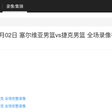
录像/集锦
9月02日 塞尔维亚男篮vs捷克男篮 全场录
捷克 全场完整录像
捷克 全场完整录像