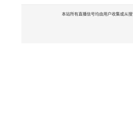
本站所有直播信号均由用户收集或从搜