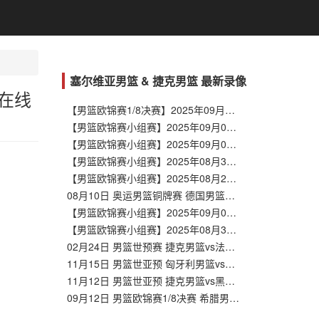
塞尔维亚男篮 & 捷克男篮 最新录像
像在线
【男篮欧锦赛1/8决赛】2025年09月07日 塞尔维亚男篮vs芬兰男篮 全场录像在线回放
【男篮欧锦赛小组赛】2025年09月04日 土耳其男篮vs塞尔维亚男篮 全场录像在线回放
【男篮欧锦赛小组赛】2025年09月02日 塞尔维亚男篮vs捷克男篮 全场录像在线回放
【男篮欧锦赛小组赛】2025年08月30日 葡萄牙男篮vs塞尔维亚男篮 全场录像在线回放
【男篮欧锦赛小组赛】2025年08月28日 塞尔维亚男篮vs爱沙尼亚男篮,男篮欧锦赛 全场录像在线回放
08月10日 奥运男篮铜牌赛 德国男篮vs塞尔维亚男篮 全场录像集锦
【男篮欧锦赛小组赛】2025年09月02日 塞尔维亚男篮vs捷克男篮 全场录像在线回放
【男篮欧锦赛小组赛】2025年08月31日 捷克男篮vs爱沙尼亚男篮 全场录像在线回放
02月24日 男篮世预赛 捷克男篮vs法国男篮 全场录像集锦
11月15日 男篮世亚预 匈牙利男篮vs捷克男篮 全场录像集锦
11月12日 男篮世亚预 捷克男篮vs黑山男篮 全场录像集锦
09月12日 男篮欧锦赛1/8决赛 希腊男篮vs捷克男篮 全场录像集锦