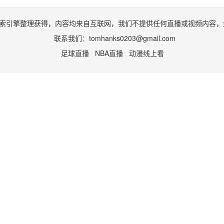
索引擎整理获得，内容均来自互联网，我们不提供任何直播或视频内容，
联系我们：
tomhanks0203@gmail.com
足球直播
NBA直播
动漫线上看