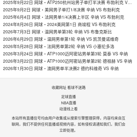
2025年9月22日 网球・ATP250杭州站男子单打半决赛 布勃利克 VS 吴易m
2025年9月2日 网球・美网男子单打1/8决赛 辛纳 VS 布勃利克
2025年6月4日 网球・法网男单1/4决赛上半区 辛纳 VS 布勃利克
2024年8月26日 网球・2024美网第1日 商竣程 VS 布勃利克
2026年7月3日 网球・温网男单第3轮 辛纳 VS 布鲁克斯比
2026年6月29日 网球・温网男单第1轮 辛纳 VS 凯茨曼诺维奇
2026年5月28日 网球・法网男单第2轮 辛纳 VS 小塞伦多洛
2026年3月24日 网球・ATP1000迈阿密站男单第3轮 莫泰 VS 辛纳
2026年3月22日 网球・ATP1000迈阿密站男单第2轮 德祖赫 VS 辛纳
2026年1月30日 网球・澳网男单半决赛2 德约科维奇 VS 辛纳
收藏网址 看球不迷路
足球直播
NBA直播
动漫线上看
本站所有直播信号均由用户收集或从搜索引擎整理获得，内容均来自互
联网，我们不提供任何直播或视频内容，如有侵权请通知我们，我们会
立即处理。