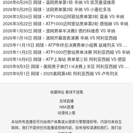
2026年6月29日 网球・温网男单第1轮 辛纳 VS 凯茨曼诺维奇
2026年5月28日 网球・法网男单第2轮 辛纳 VS 小塞伦多洛
2026年3月24日 网球・ATP1000迈阿密站男单第3轮 莫泰 VS 辛纳
2026年3月22日 网球・ATP1000迈阿密站男单第2轮 德祖赫 VS 辛纳
2026年1月30日 网球・澳网男单半决赛2 德约科维奇 VS 辛纳
2026年1月16日 网球・澳网开幕周表演赛 辛纳 VS 阿利亚西姆
2025年11月15日 网球・ATP年终总决赛男单小组赛 兹维列夫 VS 阿利亚西姆
2025年11月2日 网球・ATP1000巴黎站男单决赛 阿利亚西姆 VS 辛纳
2025年10月6日 网球・ATP上海站 男单第三轮 阿利亚西姆 VS 德容
2025年9月3日 网球・美网男子单打1/4决赛上半区 阿利亚西姆 VS 德米纳尔
2025年9月1日 网球・2025美网第4轮 阿利亚西姆 VS 卢布列夫
收藏网址 看球不迷路
足球直播
NBA直播
动漫线上看
本站所有直播信号均由用户收集或从搜索引擎整理获得，内容均来自互
联网，我们不提供任何直播或视频内容，如有侵权请通知我们，我们会