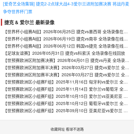
[爱奇艺全场集锦] 捷克2-2点球大战4-3爱尔兰进附加赛决赛 将战丹麦
争夺世界杯门票
捷克 & 爱尔兰 最新录像
【世界杯小组赛A组】2026年06月25日 捷克vs墨西哥 全场录像在线回放
【世界杯小组赛A组】2026年06月19日 捷克vs南非 全场录像在线回放
【世界杯小组赛A组】2026年06月12日 韩国vs捷克 全场录像在线回放
【足球友谊赛】2026年05月31日 捷克vs科索沃 全场录像在线回放
【世预赛欧洲区附加赛决赛】2026年04月01日 捷克vs丹麦 全场录像在线回放
【世预赛欧洲区附加赛半决赛】2026年03月27日 捷克vs爱尔兰 全场录像在线回放
【世预赛欧洲区附加赛半决赛】2026年03月27日 捷克vs爱尔兰 全场录像在线回放
【世预赛欧洲区小组赛F组】2025年11月16日 匈牙利vs爱尔兰 全场录像在线回放
【世预赛欧洲区小组赛F组】2025年11月14日 爱尔兰vs葡萄牙 全场录像在线回放
【世预赛欧洲区小组赛F组】2025年10月15日 爱尔兰vs亚美尼亚 全场录像在线回放
【世预赛欧洲区小组赛F组】2025年10月12日 葡萄牙vs爱尔兰 全场录像在线回放
【世预赛欧洲区小组赛F组】2025年09月10日 亚美尼亚vs爱尔兰 全场录像在线回放
收藏网址 看球不迷路