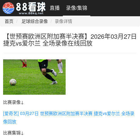
直播
录像/集锦
首页
足球综合录像
录像详情
【世预赛欧洲区附加赛半决赛】2026年03月27日
捷克vs爱尔兰 全场录像在线回放
比赛录像↓
[爱奇艺] 03月27日 世预赛欧洲区附加赛半决赛 捷克vs爱尔兰 全场录
像回放
比赛集锦↓