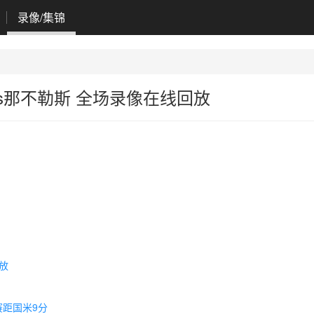
录像/集锦
莫vs那不勒斯 全场录像在线回放
回放
赛距国米9分