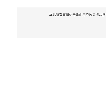
本站所有直播信号均由用户收集或从搜