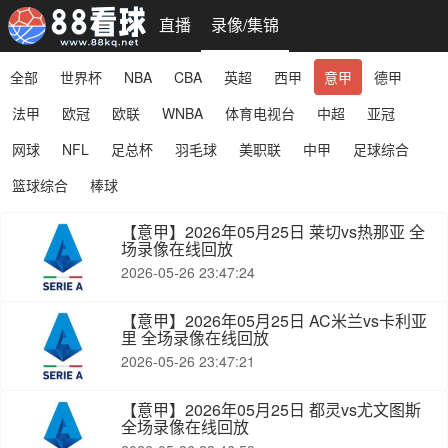
直播
录像/集锦
全部
世界杯
NBA
CBA
英超
西甲
意甲
德甲
法甲
欧冠
欧联
WNBA
体育电视台
中超
亚冠
网球
NFL
足总杯
羽毛球
美职联
中甲
足球综合
篮球综合
棒球
【意甲】2026年05月25日 莱切vs热那亚 全
场录像在线回放
2026-05-26 23:47:24
【意甲】2026年05月25日 AC米兰vs卡利亚
里 全场录像在线回放
2026-05-26 23:47:21
【意甲】2026年05月25日 都灵vs尤文图斯
全场录像在线回放