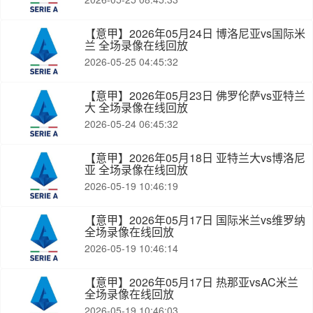
【意甲】2026年05月24日 博洛尼亚vs国际米
兰 全场录像在线回放
2026-05-25 04:45:32
【意甲】2026年05月23日 佛罗伦萨vs亚特兰
大 全场录像在线回放
2026-05-24 06:45:32
【意甲】2026年05月18日 亚特兰大vs博洛尼
亚 全场录像在线回放
2026-05-19 10:46:19
【意甲】2026年05月17日 国际米兰vs维罗纳
全场录像在线回放
2026-05-19 10:46:14
【意甲】2026年05月17日 热那亚vsAC米兰
全场录像在线回放
2026-05-19 10:46:03