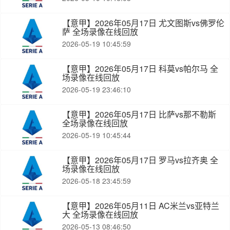
【意甲】2026年05月17日 尤文图斯vs佛罗伦
萨 全场录像在线回放
2026-05-19 10:45:59
【意甲】2026年05月17日 科莫vs帕尔马 全
场录像在线回放
2026-05-19 23:46:10
【意甲】2026年05月17日 比萨vs那不勒斯
全场录像在线回放
2026-05-19 10:45:44
【意甲】2026年05月17日 罗马vs拉齐奥 全
场录像在线回放
2026-05-18 23:45:59
【意甲】2026年05月11日 AC米兰vs亚特兰
大 全场录像在线回放
2026-05-13 08:46:50