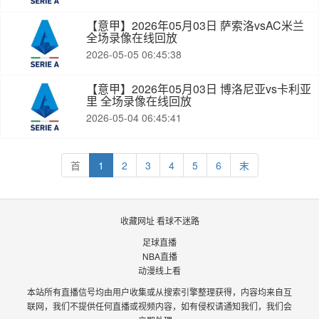
【意甲】2026年05月03日 萨索洛vsAC米兰
全场录像在线回放
2026-05-05 06:45:38
【意甲】2026年05月03日 博洛尼亚vs卡利亚
里 全场录像在线回放
2026-05-04 06:45:41
首
1
2
3
4
5
6
末
收藏网址 看球不迷路
足球直播
NBA直播
动漫线上看
本站所有直播信号均由用户收集或从搜索引擎整理获得，内容均来自互
联网，我们不提供任何直播或视频内容，如有侵权请通知我们，我们会