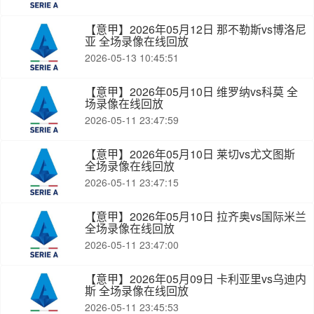
【意甲】2026年05月12日 那不勒斯vs博洛尼
亚 全场录像在线回放
2026-05-13 10:45:51
【意甲】2026年05月10日 维罗纳vs科莫 全
场录像在线回放
2026-05-11 23:47:59
【意甲】2026年05月10日 莱切vs尤文图斯
全场录像在线回放
2026-05-11 23:47:15
【意甲】2026年05月10日 拉齐奥vs国际米兰
全场录像在线回放
2026-05-11 23:47:00
【意甲】2026年05月09日 卡利亚里vs乌迪内
斯 全场录像在线回放
2026-05-11 23:45:53