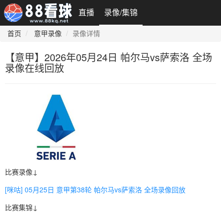
直播
录像/集锦
首页
意甲录像
录像详情
【意甲】2026年05月24日 帕尔马vs萨索洛 全场
录像在线回放
比赛录像↓
[咪咕] 05月25日 意甲第38轮 帕尔马vs萨索洛 全场录像回放
比赛集锦↓