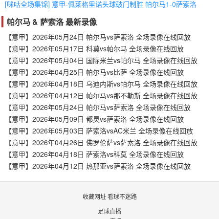
[咪咕全场集锦] 意甲-佩莱格里诺头球破门制胜 帕尔马1-0萨索洛
帕尔马 & 萨索洛 最新录像
【意甲】2026年05月24日 帕尔马vs萨索洛 全场录像在线回放
【意甲】2026年05月17日 科莫vs帕尔马 全场录像在线回放
【意甲】2026年05月04日 国际米兰vs帕尔马 全场录像在线回放
【意甲】2026年04月25日 帕尔马vs比萨 全场录像在线回放
【意甲】2026年04月18日 乌迪内斯vs帕尔马 全场录像在线回放
【意甲】2026年04月12日 帕尔马vs那不勒斯 全场录像在线回放
【意甲】2026年05月24日 帕尔马vs萨索洛 全场录像在线回放
【意甲】2026年05月09日 都灵vs萨索洛 全场录像在线回放
【意甲】2026年05月03日 萨索洛vsAC米兰 全场录像在线回放
【意甲】2026年04月26日 佛罗伦萨vs萨索洛 全场录像在线回放
【意甲】2026年04月18日 萨索洛vs科莫 全场录像在线回放
【意甲】2026年04月12日 热那亚vs萨索洛 全场录像在线回放
收藏网址 看球不迷路
足球直播