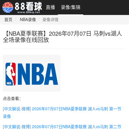
直播
录像/集锦
首页
NBA录像
录像详情
【NBA夏季联赛】2026年07月07日 马刺vs湖人
全场录像在线回放
点击查看：
[中文解说-微博] 2026年07月07日NBA夏季联赛 湖人vs马刺 第一节
录像
[中文解说-微博] 2026年07月07日NBA夏季联赛 湖人vs马刺 第二节