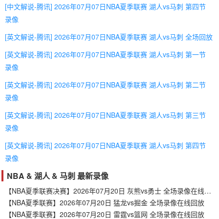
[中文解说-腾讯] 2026年07月07日NBA夏季联赛 湖人vs马刺 第四节
录像
[英文解说-腾讯] 2026年07月07日NBA夏季联赛 湖人vs马刺 全场回放
[英文解说-腾讯] 2026年07月07日NBA夏季联赛 湖人vs马刺 第一节
录像
[英文解说-腾讯] 2026年07月07日NBA夏季联赛 湖人vs马刺 第二节
录像
[英文解说-腾讯] 2026年07月07日NBA夏季联赛 湖人vs马刺 第三节
录像
[英文解说-腾讯] 2026年07月07日NBA夏季联赛 湖人vs马刺 第四节
录像
NBA & 湖人 & 马刺 最新录像
【NBA夏季联赛决赛】2026年07月20日 灰熊vs勇士 全场录像在线回放
【NBA夏季联赛】2026年07月20日 猛龙vs掘金 全场录像在线回放
【NBA夏季联赛】2026年07月20日 雷霆vs篮网 全场录像在线回放