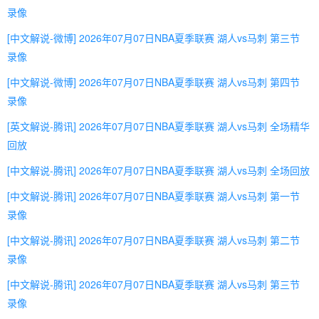
录像
[中文解说-微博] 2026年07月07日NBA夏季联赛 湖人vs马刺 第三节
录像
[中文解说-微博] 2026年07月07日NBA夏季联赛 湖人vs马刺 第四节
录像
[英文解说-腾讯] 2026年07月07日NBA夏季联赛 湖人vs马刺 全场精华
回放
[中文解说-腾讯] 2026年07月07日NBA夏季联赛 湖人vs马刺 全场回放
[中文解说-腾讯] 2026年07月07日NBA夏季联赛 湖人vs马刺 第一节
录像
[中文解说-腾讯] 2026年07月07日NBA夏季联赛 湖人vs马刺 第二节
录像
[中文解说-腾讯] 2026年07月07日NBA夏季联赛 湖人vs马刺 第三节
录像