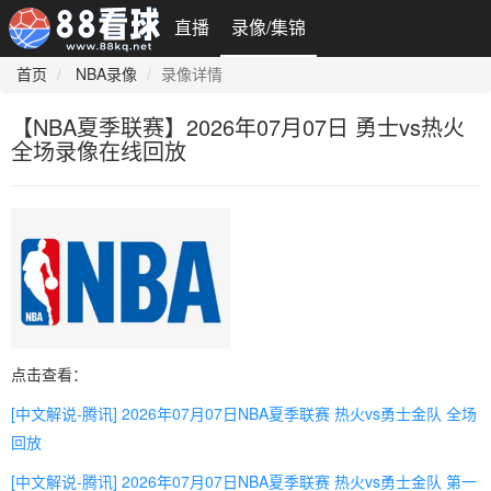
直播
录像/集锦
首页
NBA录像
录像详情
【NBA夏季联赛】2026年07月07日 勇士vs热火
全场录像在线回放
点击查看：
[中文解说-腾讯] 2026年07月07日NBA夏季联赛 热火vs勇士金队 全场
回放
[中文解说-腾讯] 2026年07月07日NBA夏季联赛 热火vs勇士金队 第一