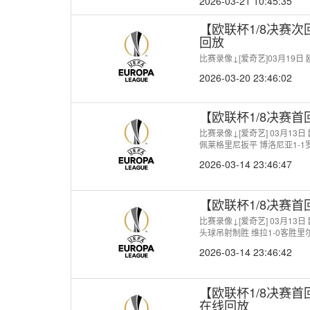
2026-03-21 10:45:35
【欧联杯1/8决赛次
回放
比赛录像↓[爱奇艺]03月19日
2026-03-20 23:46:02
【欧联杯1/8决赛首
比赛录像↓[爱奇艺] 03月13
佩莱格里尼扳平 博洛尼亚1-1
2026-03-14 23:46:47
【欧联杯1/8决赛首
比赛录像↓[爱奇艺] 03月13
头球吊射制胜 维拉1-0客胜里
2026-03-14 23:46:42
【欧联杯1/8决赛首
在线回放