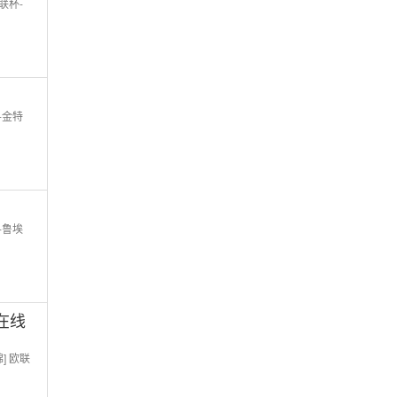
联杯-
-金特
-鲁埃
在线
] 欧联