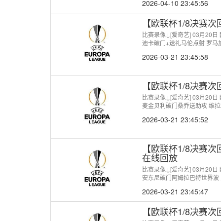
2026-04-10 23:45:56
【欧联杯1/8决赛次
比赛录像↓[爱奇艺] 03月20
迪卡破门+送礼马伦点射 罗马加
2026-03-21 23:45:58
【欧联杯1/8决赛次
比赛录像↓[爱奇艺] 03月20
麦金贝利破门桑乔送助攻 维拉2
2026-03-21 23:45:52
【欧联杯1/8决赛次
在线回放
比赛录像↓[爱奇艺] 03月20
安东尼破门阿姆拉巴特世界波 
2026-03-21 23:45:47
【欧联杯1/8决赛次