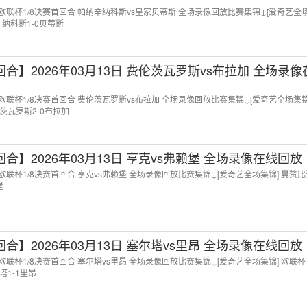
日 欧联杯1/8决赛首回合 帕纳辛纳科斯vs皇家贝蒂斯 全场录像回放比赛集锦↓[爱奇艺全
纳科斯1-0贝蒂斯
回合】2026年03月13日 费伦茨瓦罗斯vs布拉加 全场录像
日 欧联杯1/8决赛首回合 费伦茨瓦罗斯vs布拉加 全场录像回放比赛集锦↓[爱奇艺全场集锦
茨瓦罗斯2-0布拉加
回合】2026年03月13日 亨克vs弗赖堡 全场录像在线回放
日 欧联杯1/8决赛首回合 亨克vs弗赖堡 全场录像回放比赛集锦↓[爱奇艺全场集锦] 曼赞
堡
回合】2026年03月13日 塞尔塔vs里昂 全场录像在线回放
日 欧联杯1/8决赛首回合 塞尔塔vs里昂 全场录像回放比赛集锦↓[爱奇艺全场集锦] 欧联杯
1-1里昂