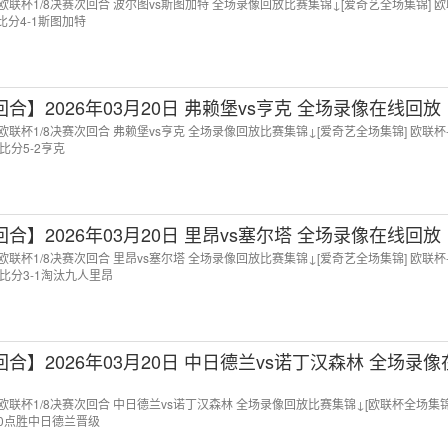
日 欧联杯1/8决赛次回合 波尔图vs斯图加特 全场录像回放比赛集锦↓[爱奇艺全场集锦] 欧
比分4-1斯图加特
回合】2026年03月20日 弗赖堡vs亨克 全场录像在线回放
日 欧联杯1/8决赛次回合 弗赖堡vs亨克 全场录像回放比赛集锦↓[爱奇艺全场集锦] 欧联杯
比分5-2亨克
回合】2026年03月20日 里昂vs塞尔塔 全场录像在线回放
日 欧联杯1/8决赛次回合 里昂vs塞尔塔 全场录像回放比赛集锦↓[爱奇艺全场集锦] 欧联杯
比分3-1淘汰九人里昂
回合】2026年03月20日 中日德兰vs诺丁汉森林 全场录像
日 欧联杯1/8决赛次回合 中日德兰vs诺丁汉森林 全场录像回放比赛集锦↓[欧联杯全场集锦
-0点胜中日德兰晋级