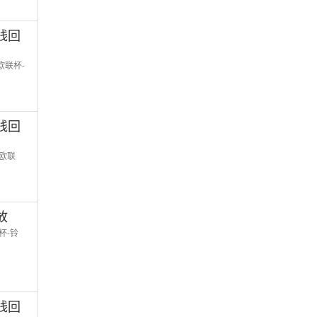
线回
欧联杯-
线回
 欧联
放
杯-铃
线回