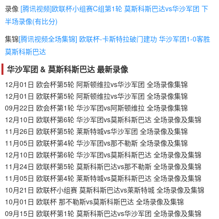
录像
[腾讯视频]欧联杯小组赛C组第1轮 莫斯科斯巴达vs华沙军团 下
半场录像(有比分)
集锦
[腾讯视频全场集锦] 欧联杯-卡斯特拉破门建功 华沙军团1-0客胜
莫斯科斯巴达
华沙军团 & 莫斯科斯巴达 最新录像
12月01日 欧会杯第5轮 阿斯顿维拉vs华沙军团 全场录像集锦
12月01日 欧联杯第5轮 阿斯顿维拉vs华沙军团 全场录像集锦
09月22日 欧会杯第1轮 华沙军团vs阿斯顿维拉 全场录像集锦
12月10日 欧联杯第6轮 华沙军团vs莫斯科斯巴达 全场录像及集锦
11月26日 欧联杯第5轮 莱斯特城vs华沙军团 全场录像及集锦
11月05日 欧联杯第4轮 华沙军团vs那不勒斯 全场录像及集锦
12月10日 欧联杯第6轮 华沙军团vs莫斯科斯巴达 全场录像及集锦
11月24日 欧联杯第5轮 莫斯科斯巴达vs那不勒斯 全场录像及集锦
11月05日 欧联杯第4轮 莱斯特城vs莫斯科斯巴达 全场录像及集锦
10月21日 欧联杯小组赛 莫斯科斯巴达vs莱斯特城 全场录像及集锦
10月01日 欧联杯 那不勒斯vs莫斯科斯巴达 全场录像及集锦
09月15日 欧联杯第1轮 莫斯科斯巴达vs华沙军团 全场录像及集锦