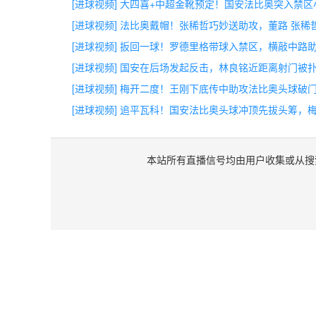
[进球视频] 大四喜+中超金靴预定！国安法比奥突入禁
[进球视频] 法比奥戴帽！张稀哲巧妙送助攻，董路 张
[进球视频] 扳回一球！罗德里格带球入禁区，横敲中路
[进球视频] 国安在后场发起反击，林良铭近距离射门被
[进球视频] 梅开二度！王刚下底传中助攻法比奥头球破
[进球视频] 追平瓦科！国安法比奥头球冲顶先拔头筹，
本站所有直播信号均由用户收集或从搜