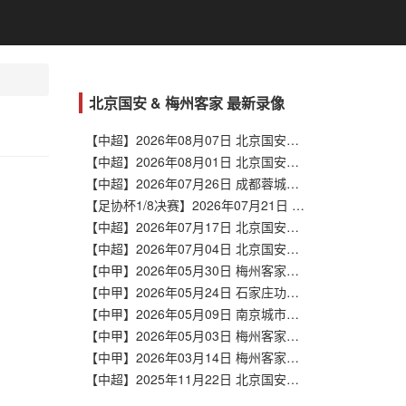
北京国安 & 梅州客家 最新录像
【中超】2026年08月07日 北京国安vs深圳新鹏城 全场录像在线回放
【中超】2026年08月01日 北京国安vs浙江 全场录像在线回放
【中超】2026年07月26日 成都蓉城vs北京国安 全场录像在线回放
【足协杯1/8决赛】2026年07月21日 大连可为vs北京国安 全场录像在线回放
【中超】2026年07月17日 北京国安vs辽宁铁人 全场录像在线回放
【中超】2026年07月04日 北京国安vs山东泰山 全场录像在线回放
【中甲】2026年05月30日 梅州客家vs定南赣联 全场录像在线回放
【中甲】2026年05月24日 石家庄功夫vs梅州客家 全场录像在线回放
【中甲】2026年05月09日 南京城市vs梅州客家 全场录像在线回放
【中甲】2026年05月03日 梅州客家vs深圳青年人 全场录像在线回放
【中甲】2026年03月14日 梅州客家vs延边龙鼎 全场录像在线回放
【中超】2025年11月22日 北京国安vs梅州客家 全场录像在线回放