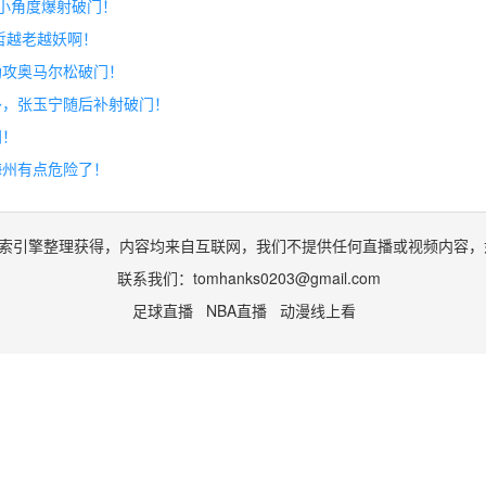
区小角度爆射破门！
稀哲越老越妖啊！
助攻奥马尔松破门！
扑，张玉宁随后补射破门！
门！
梅州有点危险了！
索引擎整理获得，内容均来自互联网，我们不提供任何直播或视频内容，
联系我们：
tomhanks0203@gmail.com
足球直播
NBA直播
动漫线上看