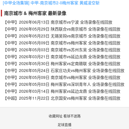
[中甲全场集锦] 中甲-南京城市2-0梅州客家 黄威凌空斩
南京城市 & 梅州客家 最新录像
【中甲】2026年06月13日 南京城市vs宁波 全场录像在线回放
【中甲】2026年05月29日 陕西联合vs南京城市 全场录像在线回放
【中甲】2026年05月23日 无锡吴钩vs南京城市 全场录像在线回放
【中甲】2026年05月09日 南京城市vs梅州客家 全场录像在线回放
【中甲】2026年05月03日 南京城市vs苏州东吴 全场录像在线回放
【中甲】2026年03月21日 南京城市vs延边龙鼎 全场录像在线回放
【中甲】2026年05月30日 梅州客家vs定南赣联 全场录像在线回放
【中甲】2026年05月24日 石家庄功夫vs梅州客家 全场录像在线回放
【中甲】2026年05月09日 南京城市vs梅州客家 全场录像在线回放
【中甲】2026年05月03日 梅州客家vs深圳青年人 全场录像在线回放
【中甲】2026年03月14日 梅州客家vs延边龙鼎 全场录像在线回放
【中超】2025年11月22日 北京国安vs梅州客家 全场录像在线回放
收藏网址 看球不迷路
足球直播