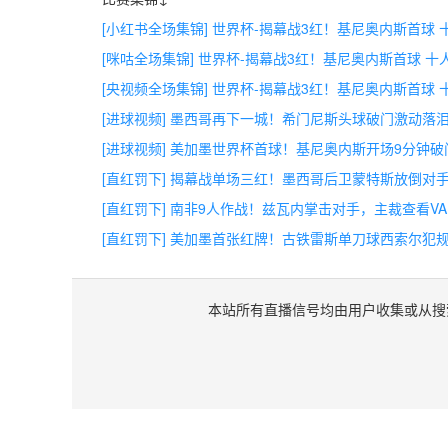
[小红书全场集锦] 世界杯-揭幕战3红！基尼奥内斯首球 
[咪咕全场集锦] 世界杯-揭幕战3红！基尼奥内斯首球 十
[央视频全场集锦] 世界杯-揭幕战3红！基尼奥内斯首球 
[进球视频] 墨西哥再下一城！希门尼斯头球破门激动落
[进球视频] 美加墨世界杯首球！基尼奥内斯开场9分钟破
[直红罚下] 揭幕战单场三红！墨西哥后卫蒙特斯放倒对
[直红罚下] 南非9人作战！兹瓦内掌击对手，主裁查看V
[直红罚下] 美加墨首张红牌！古铁雷斯单刀球西索尔犯
本站所有直播信号均由用户收集或从搜