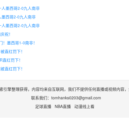
十人墨西哥2-0九人南非
人墨西哥2-0九人南非
十人墨西哥2-0九人南非
泪庆祝！
门！墨西哥1-0南非！
手被直红罚下！
AR直红罚下！
规被直红罚下！
索引擎整理获得，内容均来自互联网，我们不提供任何直播或视频内容，
联系我们：
tomhanks0203@gmail.com
足球直播
NBA直播
动漫线上看