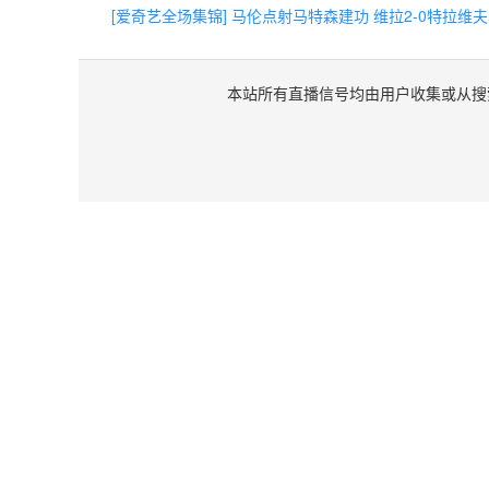
[爱奇艺全场集锦] 马伦点射马特森建功 维拉2-0特拉维
本站所有直播信号均由用户收集或从搜