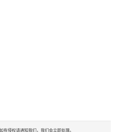
如有侵权请通知我们，我们会立即处理。