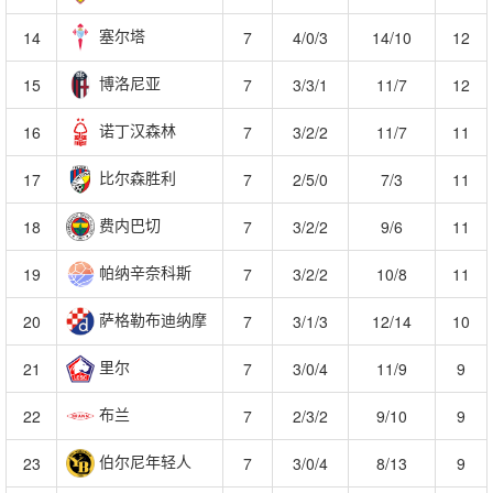
塞尔塔
14
7
4/0/3
14/10
12
博洛尼亚
15
7
3/3/1
11/7
12
诺丁汉森林
16
7
3/2/2
11/7
11
比尔森胜利
17
7
2/5/0
7/3
11
费内巴切
18
7
3/2/2
9/6
11
帕纳辛奈科斯
19
7
3/2/2
10/8
11
萨格勒布迪纳摩
20
7
3/1/3
12/14
10
里尔
21
7
3/0/4
11/9
9
布兰
22
7
2/3/2
9/10
9
伯尔尼年轻人
23
7
3/0/4
8/13
9