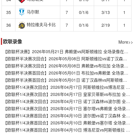
马尔默
35
7
0/1/6
3/13
1
特拉维夫马卡比
36
7
0/1/6
2/19
1
欧联录像
More>>
【欧联杯决赛】2026年05月21日 弗赖堡vs阿斯顿维拉 全场录像在线回放
【欧联杯半决赛次回合】2026年05月08日 阿斯顿维拉vs诺丁汉森林 全场录像在线回放
【欧联杯半决赛次回合】2026年05月08日 弗赖堡vs布拉加 全场录像在线回放
【欧联杯半决赛首回合】2026年05月01日 布拉加vs弗赖堡 全场录像在线回放
【欧联杯半决赛首回合】2026年05月01日 诺丁汉森林vs阿斯顿维拉 全场录像在线回放
【欧联杯1/4决赛次回合】2026年04月17日 阿斯顿维拉vs博洛尼亚 全场录像在线回放
【欧联杯1/4决赛次回合】2026年04月17日 皇家贝蒂斯vs布拉加 全场录像在线回放
【欧联杯1/4决赛次回合】2026年04月17日 诺丁汉森林vs波尔图 全场录像在线回放
【欧联杯1/4决赛次回合】2026年04月17日 塞尔塔vs弗赖堡 全场录像在线回放
【欧联杯1/4决赛首回合】2026年04月10日 波尔图vs诺丁汉森林 全场录像在线回放
【欧联杯1/4决赛首回合】2026年04月10日 弗赖堡vs塞尔塔 全场录像在线回放
【欧联杯1/4决赛首回合】2026年04月10日 博洛尼亚vs阿斯顿维拉 全场录像在线回放