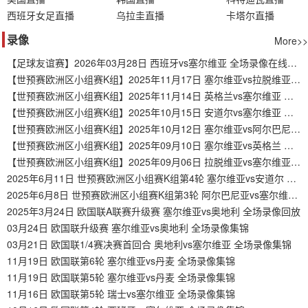
西班牙女足直播
乌拉圭直播
卡塔尔直播
录像
More>>
【足球友谊赛】2026年03月28日 西班牙vs塞尔维亚 全场录像在线回放
【世预赛欧洲区小组赛K组】2025年11月17日 塞尔维亚vs拉脱维亚 全场录像在线回放
【世预赛欧洲区小组赛K组】2025年11月14日 英格兰vs塞尔维亚 全场录像在线回放
【世预赛欧洲区小组赛K组】2025年10月15日 安道尔vs塞尔维亚 全场录像在线回放
【世预赛欧洲区小组赛K组】2025年10月12日 塞尔维亚vs阿尔巴尼亚 全场录像在线回放
【世预赛欧洲区小组赛K组】2025年09月10日 塞尔维亚vs英格兰 全场录像在线回放
【世预赛欧洲区小组赛K组】2025年09月06日 拉脱维亚vs塞尔维亚 全场录像在线回放
2025年6月11日 世预赛欧洲区小组赛K组第4轮 塞尔维亚vs安道尔 全场录像回放
2025年6月8日 世预赛欧洲区小组赛K组第3轮 阿尔巴尼亚vs塞尔维亚 全场录像回放
2025年3月24日 欧国联A联赛升级赛 塞尔维亚vs奥地利 全场录像回放
03月24日 欧国联升级赛 塞尔维亚vs奥地利 全场录像集锦
03月21日 欧国联1/4赛决赛首回合 奥地利vs塞尔维亚 全场录像集锦
11月19日 欧国联第6轮 塞尔维亚vs丹麦 全场录像集锦
11月19日 欧国联第5轮 塞尔维亚vs丹麦 全场录像集锦
11月16日 欧国联第5轮 瑞士vs塞尔维亚 全场录像集锦