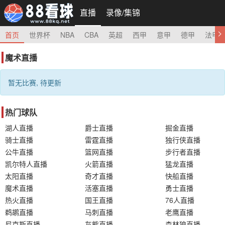
直播
录像/集锦
首页
世界杯
NBA
CBA
英超
西甲
意甲
德甲
法甲
魔术直播
暂无比赛, 待更新
热门球队
湖人直播
爵士直播
掘金直播
骑士直播
雷霆直播
独行侠直播
公牛直播
篮网直播
步行者直播
凯尔特人直播
火箭直播
猛龙直播
太阳直播
奇才直播
快船直播
魔术直播
活塞直播
勇士直播
热火直播
国王直播
76人直播
鹈鹕直播
马刺直播
老鹰直播
尼克斯直播
灰熊直播
森林狼直播