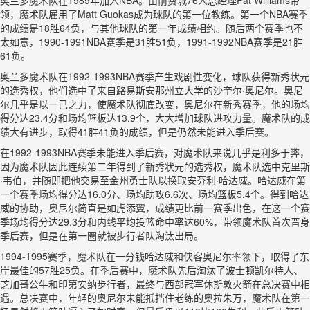
奥兰多魔术队在1989年加入NBA。由前费城76人总经理Pat Williams带
领，魔术队雇用了Matt Guokas成为球队的第一位教练。第一个NBA赛季
的成绩是18胜64负，与其他球队的第一年成绩相约。随后两个赛季也不
太如意，1990-1991NBA赛季是31胜51负，1991-1992NBA赛季是21胜
61负。
奥兰多魔术队在1992-1993NBA赛季产生戏剧性变化，球队获得新秀状元
的选秀权，他们选中了来自路易斯安那州立大学的沙奎尔·奥尼尔。奥尼
尔几乎是以一己之力，使魔术队彻底改变，奥尼尔在新秀赛季，他的场均
得分达23.4分和场均篮板达13.9个，大大增加球队进攻力量。魔术队的成
绩大有进步，取得41胜41负的成绩，但是仍然未能进入季后赛。
在1992-1993NBA赛季未能进入季后赛，对魔术队来说几乎是利多于弊，
因为魔术队因此连续第二年得到了新秀状元的选秀权，魔术队选中克里斯
·韦伯，并随即把他交易至金州勇士队以换取安芬利·哈达威。哈达威在第
一个赛季场均得分达16.0分、场均助攻6.6次、场均篮板5.4个。得到哈达
威的协助，奥尼尔简直是如虎添翼，成绩更比前一赛季出色，在这一个赛
季场均得分达29.3分和内线平均投篮命中率达60%，带领魔术队首次晋身
季后赛，但是在第一圈就被步行者队淘汰出局。
1994-1995赛季，魔术队在一分钱哈达威和侠客奥尼尔率领下，取得了东
岸最佳的57胜25负。在季后赛中，魔术队先后淘汰了波士顿凯尔特人、
芝加哥公牛和印第安纳步行者，最终与西部冠军休斯敦火箭在总决赛中相
遇。总决赛中，年轻的奥尼尔未能抵挡住老练的奥拉朱万，魔术队在第一