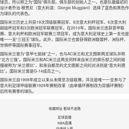
球员，所以称之为“国际”俱乐部。俱乐部的创始人之一，也是队徽最初的
设计者乔治·穆贾尼（意大利语：Giorgio Muggiani）选择了蓝色和黑色作
为球队的代表色。
国际米兰历史上共获19次顶级联赛冠军、8次意大利杯冠军、6次意大利
超级杯冠军和3次欧洲冠军联赛冠军。在2010年，国际米兰连获意甲联
赛、意大利杯和欧洲冠军联赛三项冠军，成为意大利足球史上第一支也是
唯一一支“三冠王”球队。此外，国际米兰也曾获得欧洲联盟杯、洲际杯、
世俱杯等国际赛事冠军。
国际米兰曾为“意甲七姐妹”之一，也与AC米兰和尤文图斯两支球队并称
“北方三强”。国际米兰和AC米兰这两支同样来自米兰的俱乐部之间的碰
撞被称为“米兰德比”，和来自都灵的尤文图斯之间的对决则是“意大利德
比”。国际米兰曾是G-14成员之一。
国际米兰自1908年成立以来从未降至次级联赛，并且是唯一一支参与了
意大利足球甲级联赛1929年赛制改革（由单循环赛制改为双循环赛制）
后所有赛季的球队。
收藏网址 看球不迷路
足球直播
NBA直播
动漫线上看