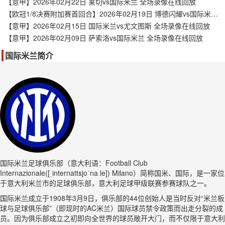
【意甲】2026年02月22日 莱切vs国际米兰 全场录像在线回放
【欧冠1/8决赛附加赛首回合】2026年02月19日 博德闪耀vs国际米兰 全场录像在线回放
【意甲】2026年02月15日 国际米兰vs尤文图斯 全场录像在线回放
【意甲】2026年02月09日 萨索洛vs国际米兰 全场录像在线回放
国际米兰简介
国际米兰足球俱乐部（意大利语：Football Club
Internazionale([ˌinternattsjoˈnaːle]) Milano）简称国米、国际，是一家位
于意大利米兰市的足球俱乐部，意大利足球甲级联赛参赛球队之一。
国际米兰成立于1908年3月9日，俱乐部的44位创始人是当时反对“米兰板
球与足球俱乐部”（即现时的AC米兰）国际球员禁令政策而出走分裂的成
员。因为俱乐部成立之初即向全世界的球员敞开大门，而不仅限于意大利