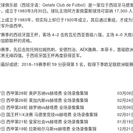
球俱乐部（西班牙语：Getafe Club de Fútbol）是一家位于西
，成立于1983年3月30日。球队主场阿方索佩雷斯球场可容纳 17,300 
上成立于1983年，但实际上却已于1920年成立，其后通过重组，才成为现
亚军升级西甲。
–07赛季的西班牙国王杯，客场 4–2 击败瓦伦西亚晋级八强，主场 4–0 
参加欧联杯的资格。
–08赛季，先后击败托特拉姆热刺、安德烈治、AEK雅典、本菲卡，晋级
尼黑无缘四强。于西班牙国王杯再度获得亚军。
最好成绩：2018–19赛季积 59 分获得第 5 名，取得下季欧足联欧洲联
17日 西甲第28轮 奥萨苏纳vs赫塔费 全场录像集锦
03月0
02日 西甲第26轮 莱加内斯vs赫塔费 全场录像集锦
02月2
15日 西甲第24轮 赫罗纳vs赫塔费 全场录像集锦
02月0
05日 国王杯1/4决赛 马德里竞技vs赫塔费 全场录像集锦
02月0
26日 西甲第21轮 皇家社会vs赫塔费 全场录像集锦
01月1
12日 西甲第19轮 拉斯帕尔马斯vs赫塔费 全场录像集锦
12月2