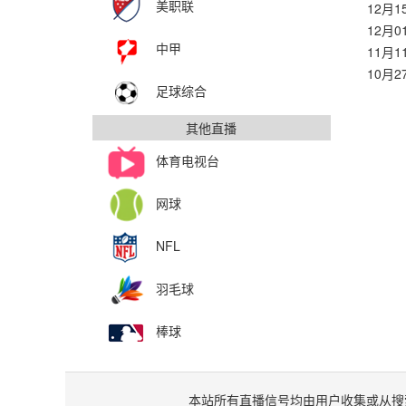
美职联
12月
12月
中甲
11月
10月
足球综合
其他直播
体育电视台
网球
NFL
羽毛球
棒球
本站所有直播信号均由用户收集或从搜