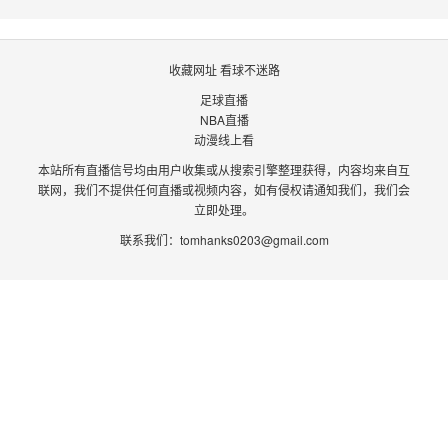
收藏网址 看球不迷路
足球直播
NBA直播
动漫线上看
本站所有直播信号均由用户收集或从搜索引擎整理获得，内容均来自互
联网，我们不提供任何直播或视频内容，如有侵权请通知我们，我们会
立即处理。
联系我们：
tomhanks0203@gmail.com