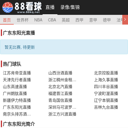
直播
录像/集锦
首页
世界杯
NBA
CBA
英超
西甲
意甲
德甲
法甲
广东东阳光直播
暂无比赛, 待更新
热门球队
江苏肯帝亚直播
山西汾酒直播
北京控股直播
天津先行者直播
浙江稠州金租直播
上海久事直播
山东高速直播
北京北汽直播
四川丰谷直播
广州朗肽直播
福建晋江直播
宁波町渥直播
新疆伊力特直播
青岛国信直播
辽宁本钢直播
广东东阳光直播
深圳马可波罗直播
吉林九台直播
南京头排苏酒直播
浙江方兴渡直播
广东东阳光简介