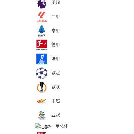
英超
西甲
意甲
德甲
法甲
欧冠
欧联
中超
亚冠
足总杯