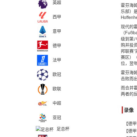
英超
霍芬海姆
乐部）是
西甲
Hoff
现代的霍
意甲
（Fußb
级到第八
购并投资
德甲
邦联赛”
赛区）（
法甲
位，翌
霍芬海姆
欧冠
击败而
而合并霍芬
欧联
两者的
中超
录像
亚冠
【德甲
足总杯