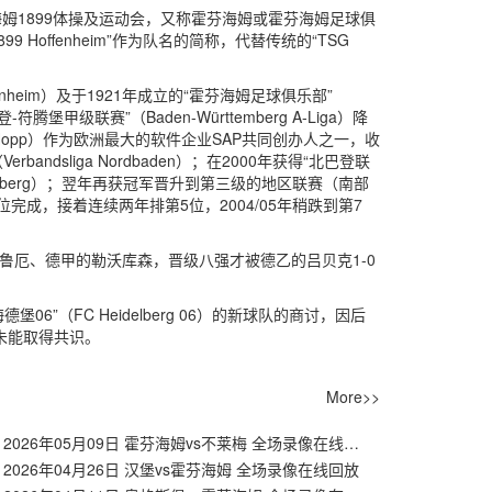
称霍芬海姆1899体操及运动会，又称霍芬海姆或霍芬海姆足球俱
Hoffenheim”作为队名的简称，代替传统的“TSG
fenheim）及于1921年成立的“霍芬海姆足球俱乐部”
-符腾堡甲级联赛”（Baden-Württemberg A-Liga）降
 Hopp）作为欧洲最大的软件企业SAP共同创办人之一，收
dsliga Nordbaden）；在2000年获得“北巴登联
rttemberg）；翌年再获冠军晋升到第三级的地区联赛（南部
第13位完成，接着连续两年排第5位，2004/05年稍跌到第7
斯鲁厄、德甲的勒沃库森，晋级八强才被德乙的吕贝克1-0
堡06”（FC Heidelberg 06）的新球队的商讨，因后
未能取得共识。
More>>
【德甲】2026年05月09日 霍芬海姆vs不莱梅 全场录像在线回放
2026年04月26日 汉堡vs霍芬海姆 全场录像在线回放