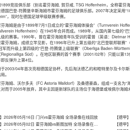
1899竞技俱乐部（别名霍芬海姆, 賀芬咸, TSG Hoffenheim，全
德国巴登-符腾堡辛斯海姆市霍芬海姆的足球俱乐部。2007年决定采用“1899 
enheim”，现时在德国足球甲级联赛参赛。
芬海姆是由于1899年7月1日成立的“霍芬海姆体操会”（Turnverein Hof
allverein Hoffenheim）在1945年合并而成。1989年，从国内第七级的“巴登
级的赛事。1990年，曾在霍芬海姆青年队受训的霍普（英语：Dietmar
霍芬海姆，成绩立竿见影，在1996年已升上第五级的“北巴登联邦联赛”（Verban
冠军而升级上第四级的“巴登-符腾堡上级联赛”（Oberliga Baden-Wü
Regionalliga Süd）。在地区联赛的首个赛季（2001/02年）只能以
年即反弹升上第4位。
于2003/04年首次亮相德国足协杯，先后淘汰德乙的和睦特里尔及卡尔
出局。
海姆、沃尔多夫（FC Astoria Walldorf）及桑德豪森，组成一支名为“海德
反对而于2005年放弃，其中主因是新球队的主场位于海德堡或埃佩尔海姆
】2026年05月16日 门兴vs霍芬海姆 全场录像在线回放
【德甲】2026年05月02日 霍芬海姆vs斯图加特 全场录像在线回放
【德甲】