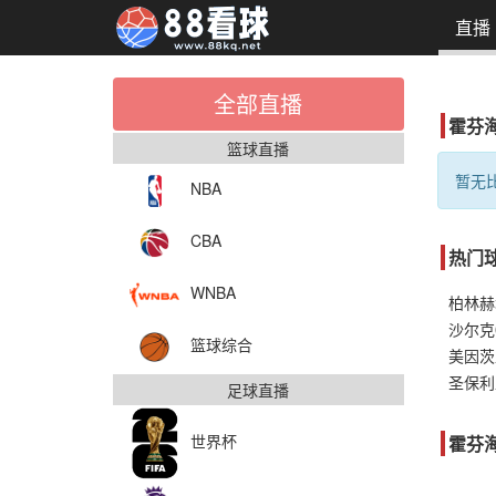
直播
全部直播
霍芬
篮球直播
暂无比
NBA
CBA
热门
WNBA
柏林赫
沙尔克
篮球综合
美因茨
圣保利
足球直播
世界杯
霍芬