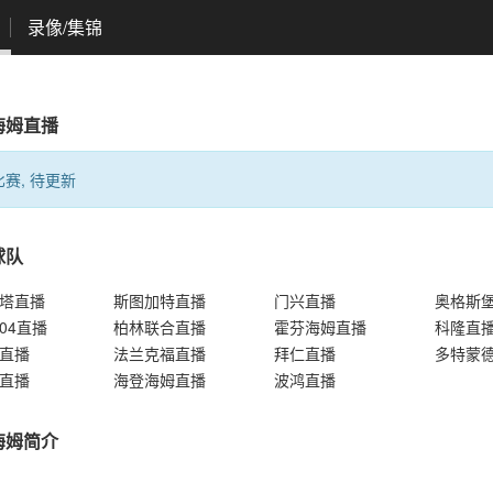
录像/集锦
海姆直播
赛, 待更新
球队
塔直播
斯图加特直播
门兴直播
奥格斯
04直播
柏林联合直播
霍芬海姆直播
科隆直
直播
法兰克福直播
拜仁直播
多特蒙
直播
海登海姆直播
波鸿直播
海姆简介