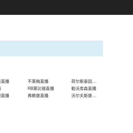
堡直播
不莱梅直播
荷尔斯泰因基尔直播
播
RB莱比锡直播
勒沃库森直播
德直播
弗赖堡直播
沃尔夫斯堡直播