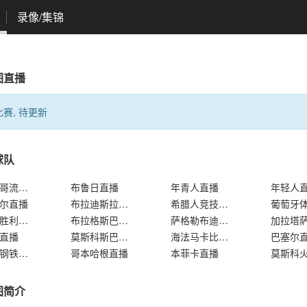
录像/集锦
图直播
赛, 待更新
球队
格拉斯哥流浪者直播
布鲁日直播
年青人直播
年轻人
尔直播
布拉迪斯拉发直播
希腊人竞技直播
比尔森胜利直播
布拉格斯巴达直播
萨格勒布迪纳摩直播
直播
莫斯科斯巴达直播
海法马卡比直播
巴塞尔
加拉茨钢铁直播
哥本哈根直播
本菲卡直播
图简介