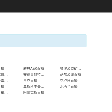
直播
雅典AEK直播
顿涅茨克矿工直播
葡萄牙体育直播
安德莱赫特直播
萨尔茨堡直播
加拉塔萨雷直播
亨克直播
克卢日直播
直播
莫斯科中央陆军直播
北西兰直播
莫斯科火车头直播
阿贾克斯直播