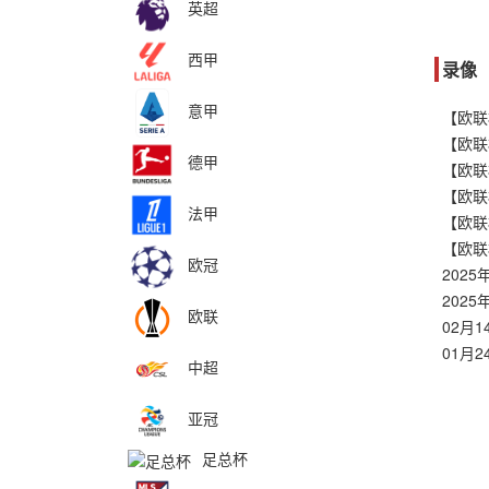
英超
西甲
录像
意甲
德甲
法甲
欧冠
欧联
01月
中超
亚冠
足总杯