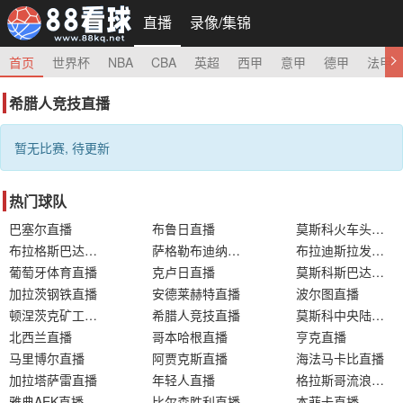
直播
录像/集锦
首页
世界杯
NBA
CBA
英超
西甲
意甲
德甲
法甲
希腊人竞技直播
暂无比赛, 待更新
热门球队
巴塞尔直播
布鲁日直播
莫斯科火车头直播
布拉格斯巴达直播
萨格勒布迪纳摩直播
布拉迪斯拉发直播
葡萄牙体育直播
克卢日直播
莫斯科斯巴达直播
加拉茨钢铁直播
安德莱赫特直播
波尔图直播
顿涅茨克矿工直播
希腊人竞技直播
莫斯科中央陆军直播
北西兰直播
哥本哈根直播
亨克直播
马里博尔直播
阿贾克斯直播
海法马卡比直播
加拉塔萨雷直播
年轻人直播
格拉斯哥流浪者直播
雅典AEK直播
比尔森胜利直播
本菲卡直播